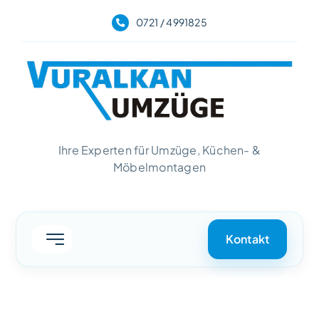
Skip
0721 / 4991825
to
content
Ihre Experten für Umzüge, Küchen- &
Möbelmontagen
Kontakt
Toggle
Navigation
Home